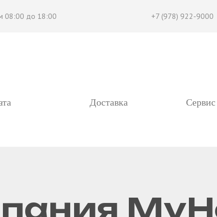
 до 18:00
+7 (978) 922-9000
До
об
ата
Доставка
Сервис
+7 (978)990-9030
пания My