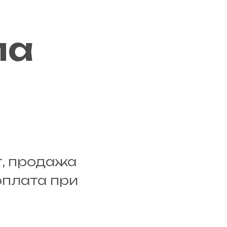
ма
г, продажа
оплата при