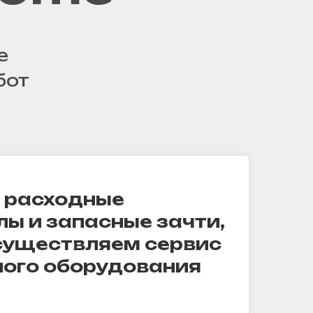
е
бот
 расходные
ы и запасные зачти,
существляем сервис
ого оборудования