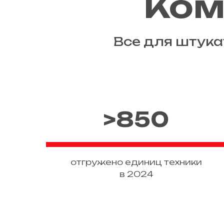
Ком
Все для штука
>850
отгружено единиц техники
в 2024