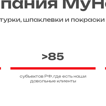
пания My
турки, шпаклевки и покраски 
>85
cубъектов РФ, где есть наши
довольные клиенты