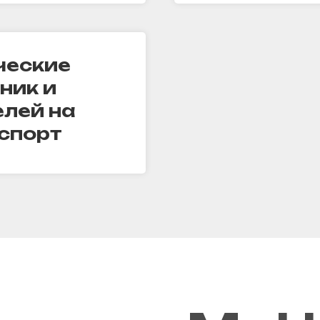
ческие
ник и
елей на
спорт