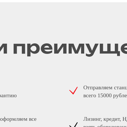
 преимущ
Отправляем станц
рантию
всего 15000 рубл
 оформляем все
Лизинг, кредит,
взять оборудовани