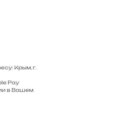
у: Крым, г.
le Pay
ии в Вашем