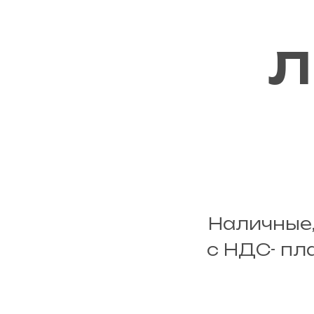
Л
Наличные,
с НДС- пл