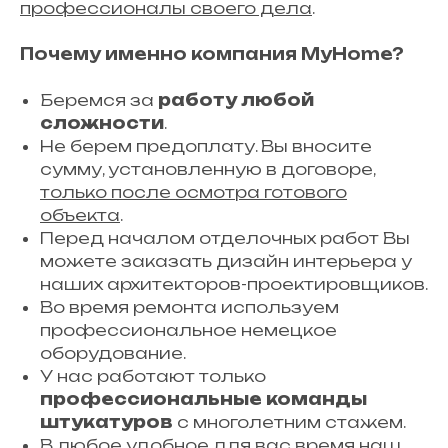
профессионалы своего дела
.
Нажимая кнопку, вы даете согласие на
обработку
персональных данных
Почему именно компания MyHome?
Беремся за
работу любой
сложности
.
Не берем предоплату. Вы вносите
сумму, установленную в договоре,
только после осмотра готового
объекта
.
Перед началом отделочных работ Вы
можете заказать дизайн интерьера у
наших архитекторов-проектировщиков.
Во время ремонта используем
профессиональное немецкое
оборудование.
У нас работают только
профессиональные команды
штукатуров
с многолетним стажем.
В любое удобное для вас время наш