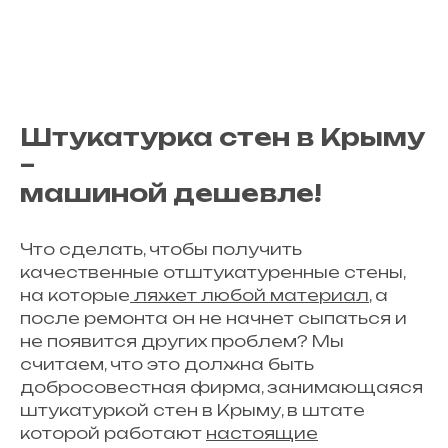
Консультируем
бесплатно
Оставьте заявку на
консультацию или звоните
Штукатурка стен в Крыму
нам по телефону +7 (978)
000-
–
00-00
машиной дешевле!
Ваше имя
Что сделать, чтобы получить
качественные отштукатуренные стены,
на которые
ляжет любой материал
, а
Ваш телефон
после ремонта он не начнет сыпаться и
+7
не появится других проблем? Мы
считаем, что это должна быть
добросовестная фирма, занимающаяся
Получить консультацию
штукатуркой стен в Крыму, в штате
которой работают
настоящие